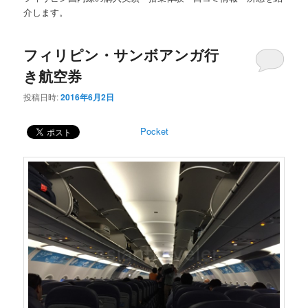
ー
介します。
コ
ン
ン
テ
フィリピン・サンボアンガ行
テ
ン
き航空券
投稿日時:
2016年6月2日
ン
ツ
Pocket
ツ
へ
へ
移
移
動
動