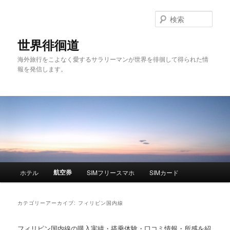
検
索
世界徘徊道
海外旅行をこよなく愛するサラリーマンが世界を徘徊して得られた情
報を発信します。
メ
航空券
ホテル
SIMフリースマホ
SIMカード
メ
サ
イ
ン
イ
ブ
メ
カテゴリーアーカイブ:
フィリピン国内線
ニ
ン
コ
ュ
フィリピン国内線の購入実績・搭乗体験・口コミ情報・所感を紹