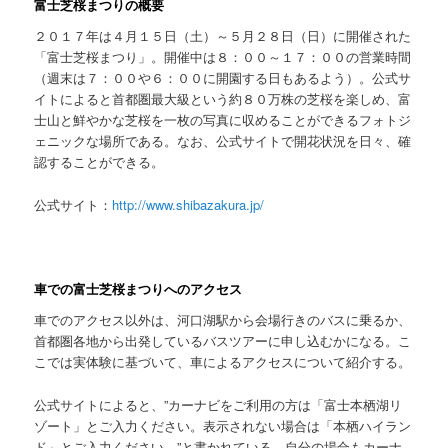
富士芝桜まつりの概要
２０１７年は４月１５日（土）～５月２８日（日）に開催された
「富士芝桜まつり」。開催中は８：００～１７：００の営業時間
（週末は７：００や６：００に開園する日もあるよう）。公式サ
イトによると首都圏最大級という約８０万株の芝桜を楽しめ、富
士山と鮮やかな芝桜を一枚の写真に収めることができるフォトジ
ェニックな場所である。なお、公式サイトで開花状況を日々、確
認することができる。
公式サイト：
http://www.shibazakura.jp/
車での富士芝桜まつりへのアクセス
車でのアクセス以外は、河口湖駅から会場行きのバスに乗るか、
首都圏各地から出発しているバスツアーに申し込むかになる。こ
こでは実体験に基づいて、車によるアクセスについて紹介する。
公式サイトによると、”カーナビをご利用の方は「富士本栖湖リ
ゾート」とご入力ください。表示されない場合は「本栖ハイラン
ド」とご入力ください。”と書かれている。自分の場合もカーナ