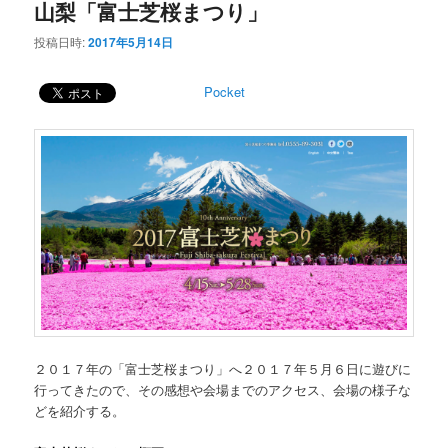
ー
山梨「富士芝桜まつり」
ビ
コ
ゲ
投稿日時:
2017年5月14日
ー
ン
シ
Pocket
ョ
テ
ン
ン
ツ
へ
移
動
２０１７年の「富士芝桜まつり」へ２０１７年５月６日に遊びに
行ってきたので、その感想や会場までのアクセス、会場の様子な
どを紹介する。