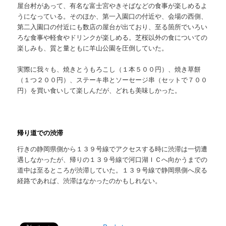
屋台村があって、有名な富士宮やきそばなどの食事が楽しめるよ
うになっている。そのほか、第一入園口の付近や、会場の西側、
第二入園口の付近にも数店の屋台が出ており、至る箇所でいろい
ろな食事や軽食やドリンクが楽しめる。芝桜以外の食についての
楽しみも、質と量ともに羊山公園を圧倒していた。
実際に我々も、焼きとうもろこし（１本５００円）、焼き草餅
（１つ２００円）、ステーキ串とソーセージ串（セットで７００
円）を買い食いして楽しんだが、どれも美味しかった。
帰り道での渋滞
行きの静岡県側から１３９号線でアクセスする時に渋滞は一切遭
遇しなかったが、帰りの１３９号線で河口湖ＩＣへ向かうまでの
道中は至るところが渋滞していた。１３９号線で静岡県側へ戻る
経路であれば、渋滞はなかったのかもしれない。