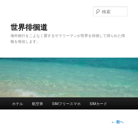
検
索
世界徘徊道
海外旅行をこよなく愛するサラリーマンが世界を徘徊して得られた情
報を発信します。
メ
ホテル
航空券
SIMフリースマホ
SIMカード
メ
イ
ン
イ
メ
投
←
前へ
ニ
稿
ン
ュ
ナ