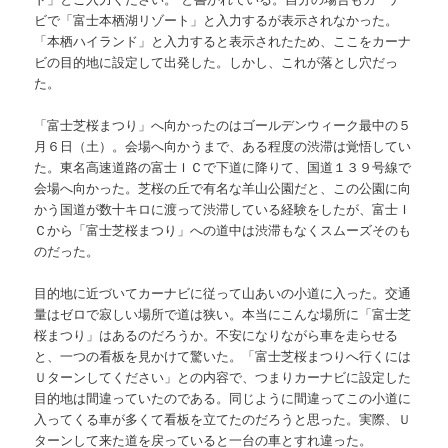
ビで「富士本栖湖リゾート」と入力するが表示されなかった。
「本栖ハイランド」と入力すると表示されたため、ここをカーナ
ビの目的地に設定して出発した。しかし、これが落とし穴だっ
た。
「富士芝桜まつり」へ向かったのはゴールデンウィーク最中の５
月６日（土）。会場へ向かうまで、ある程度の渋滞は覚悟してい
た。東名高速道路の富士ＩＣで下道に降りて、国道１３９号線で
会場へ向かった。芝桜の丘で有名な羊山公園だと、この公園に向
かう国道が数十キロに渡って渋滞している経験をしたが、富士Ｉ
Ｃから「富士芝桜まつり」への道中は渋滞もなくスムーズそのも
のだった。
目的地に近づいてカーナビに従って山あいの小道に入った。交通
量はゼロで寂しい場所で道は狭い。本当にこんな場所に「富士芝
桜まつり」はあるのだろうか。不安になりながら車を走らせる
と、一つの看板を見かけて驚いた。「富士芝桜まつりへ行くには
Ｕターンしてください」との内容で、つまりカーナビに設定した
目的地は間違っていたのである。同じように間違ってこの小道に
入ってくる車が多くて看板を立てたのだろうと思った。実際、Ｕ
ターンして来た道を戻っていると一台の車とすれ違った。