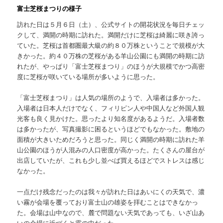
富士芝桜まつりの様子
訪れた日は５月６日（土）、公式サイトの開花状況を毎日チェッ
クして、満開の時期に訪れた。満開だけに芝桜は綺麗に咲き誇っ
ていた。芝桜は首都圏最大級の約８０万株ということで規模が大
きかった。約４０万株の芝桜がある羊山公園にも満開の時期に訪
れたが、やっぱり「富士芝桜まつり」のほうが大規模でかつ高密
度に芝桜が咲いている場所が多いように思った。
「富士芝桜まつり」は人気の場所のようで、入場者は多かった。
入場者は日本人だけでなく、フィリピン人や中国人など外国人観
光客も良く見かけた。思ったより知名度があるようだ。入場者数
は多かったが、写真撮影に困るというほどでもなかった。敷地の
面積が大きいためだろうと思った。同じく満開の時期に訪れた羊
山公園のほうが人混みの人口密度が高かった。たくさんの屋台が
出店していたが、これも少し並べば買えるほどでストレスは感じ
なかった。
一点だけ残念だったのは我々が訪れた日はあいにくの天気で、濃
い霧が会場を覆っており富士山の雄姿を拝むことはできなかっ
た。会場は山中なので、麓で問題ない天気であっても、いざ山あ
いの会場に近づくと霧の中だった。