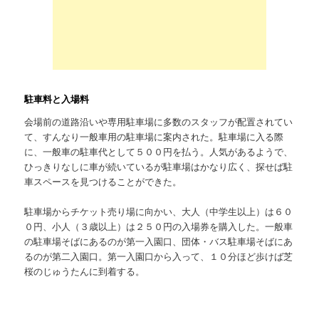
駐車料と入場料
会場前の道路沿いや専用駐車場に多数のスタッフが配置されてい
て、すんなり一般車用の駐車場に案内された。駐車場に入る際
に、一般車の駐車代として５００円を払う。人気があるようで、
ひっきりなしに車が続いているが駐車場はかなり広く、探せば駐
車スペースを見つけることができた。
駐車場からチケット売り場に向かい、大人（中学生以上）は６０
０円、小人（３歳以上）は２５０円の入場券を購入した。一般車
の駐車場そばにあるのが第一入園口、団体・バス駐車場そばにあ
るのが第二入園口。第一入園口から入って、１０分ほど歩けば芝
桜のじゅうたんに到着する。